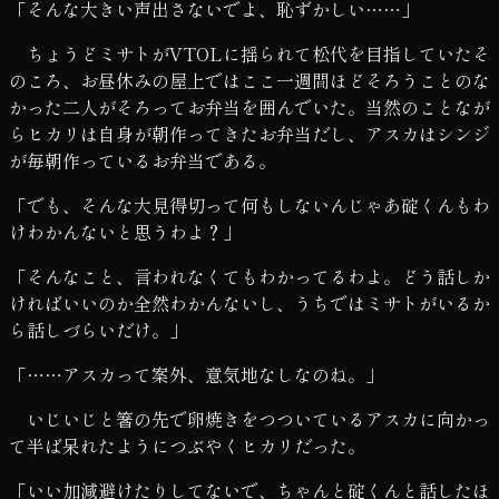
「そんな大きい声出さないでよ、恥ずかしい……」
ちょうどミサトがVTOLに揺られて松代を目指していたそ
のころ、お昼休みの屋上ではここ一週間ほどそろうことのな
かった二人がそろってお弁当を囲んでいた。当然のことなが
らヒカリは自身が朝作ってきたお弁当だし、アスカはシンジ
が毎朝作っているお弁当である。
「でも、そんな大見得切って何もしないんじゃあ碇くんもわ
けわかんないと思うわよ？」
「そんなこと、言われなくてもわかってるわよ。どう話しか
ければいいのか全然わかんないし、うちではミサトがいるか
ら話しづらいだけ。」
「……アスカって案外、意気地なしなのね。」
いじいじと箸の先で卵焼きをつついているアスカに向かっ
て半ば呆れたようにつぶやくヒカリだった。
「いい加減避けたりしてないで、ちゃんと碇くんと話したほ