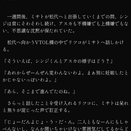
一週間後、ミサトが松代へと出張していくまでの間、シン
ジは常にそわそわし続け、アスカも不機嫌でも上機嫌でもな
い、不思議な沈黙が保たれていた。
松代へ向かうVTOL機の中でリツコがミサトへ話しかけ
る。
「そういえば、シンジくんとアスカの様子はどう？」
「あれからぜーんぜん変わんないわよ。まぁ別に妊娠したと
かじゃないっぽいわよ。」
「あら、そこまで進んでたのね。」
さらっと話したことを受け入れるリツコに、ミサトは呆れ
と焦りが混じった声で訂正する。
「じょーだんよじょ・う・だ・ん。二人ともなーんにもしゃ
べんないし、なんか聞いちゃいけない雰囲気だしてるからど