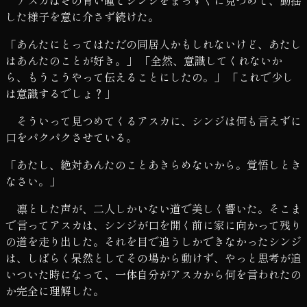
した様子を意に介さず続けた。
「あんたにとってはただの同居人かもしれないけど、あたし
はあんたのことが好き。」 「全然、意識してくれないか
ら、もうこうやって伝えることにしたの。」 「これで少し
は意識するでしょ？」
そういって見つめてくるアスカに、シンジは何も言えずに
口をパクパクさせている。
「あたし、絶対あんたのことあきらめないから。覚悟しとき
なさい。」
凛とした声が、二人しかいない道で美しく響いた。そこま
で言ってアスカは、シンジが口を開く前に家に向かって残り
の道を走り出した。それを目で追うしかできなかったシンジ
は、しばらく呆然としてその場から動けず、やっと思考が追
いついた時になって、一体自分がアスカから何を言われたの
か完全に理解した。