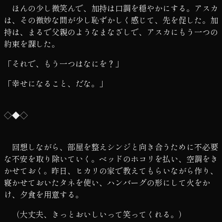
ほんの少し微笑んで、加持は口調を穏やかにする。アスカ
は、その微妙な間が少し恥ずかしく感じて、先を促した。加
持は、まるで父親のようなまなざしで、アスカにもう一つの
約束を課した。
「それで、もう一つはなにを？」
「幸せになること、だな。」
◇◆◇
回想しながら、部屋を整えシンジと向き合うために不必要
な不安を取り除いていく。ベッドのホコリを払い、空調をき
かせておく。昨日、ヒカリの家で教えてもらいながら作り、
寝かせておいたタネを使い、ハンバーグの形にして火をか
け、夕食を用意する。
（大丈夫、きっとおいしいって笑ってくれる。）