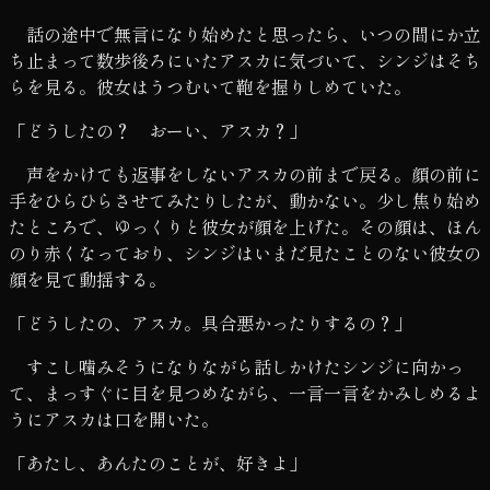
話の途中で無言になり始めたと思ったら、いつの間にか立
ち止まって数歩後ろにいたアスカに気づいて、シンジはそち
らを見る。彼女はうつむいて鞄を握りしめていた。
「どうしたの？ おーい、アスカ？」
声をかけても返事をしないアスカの前まで戻る。顔の前に
手をひらひらさせてみたりしたが、動かない。少し焦り始め
たところで、ゆっくりと彼女が顔を上げた。その顔は、ほん
のり赤くなっており、シンジはいまだ見たことのない彼女の
顔を見て動揺する。
「どうしたの、アスカ。具合悪かったりするの？」
すこし噛みそうになりながら話しかけたシンジに向かっ
て、まっすぐに目を見つめながら、一言一言をかみしめるよ
うにアスカは口を開いた。
「あたし、あんたのことが、好きよ」