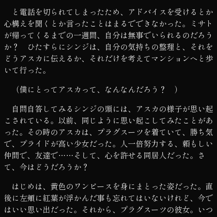
と電話を切られてしまったため、アドバイスを受けるとか
心構えを聞くとか言ったことはまるでできなかった。ミサト
が帰ってくるまでの一週間、自分は無事でいられるのだろう
か？ ひたすらにシンジは、自分の気持ちの整理と、それを
どうアスカに伝えるか、それだけを考えてマンションへと歩
いて行った。
（僕にとってアスカって、なんなんだろう？ ）
自問自答してみるシンジの頭には、アスカの様子が思い起
こされている。以前、同じように思い起こしてみたことがあ
った。その時のアスカは、プラグスーツを着ていて、勝ち気
で、プライドが高い少女だった。人一倍努力する、頼もしい
仲間で、友達で……そして、心を許せる同居人だった。さ
て、今はどうだろうか？
はじめは、黄色のワンピースを身にまとった姿だった。直
後に左頬に紅葉が浮かんだ事も忘れてはいないけれど、今で
はいい思い出だった。それから、プラグスーツの彼女。いつ