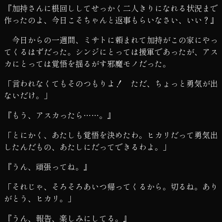
『加持さんに根回ししてせっかく二人きりになれる状況まで
作ったのよ、今日こそちゃんと返事もらいなさい、いい？』
今日からの一週間、ミサトに頼まれて加持がこの家にやっ
てくるはずだった。シンジにとっては援軍であったが、アス
カにとっては覚悟を揺るがす邪魔モノだった。
「言われなくてもそのつもりよ！ ただ、ちょっと勇気が出
ないだけ。」
『もう、アスカったら……。』
「とにかく、あたしも覚悟を決めたわ。ヒカリだって勇気出
したんだもの、あたしにだってできるわよ。」
『うん、頑張ってね。』
「それじゃ、そろそろあいつ帰ってくるから。切るね。あり
がとう、ヒカリ。」
『うん、報告、楽しみにしてる。』