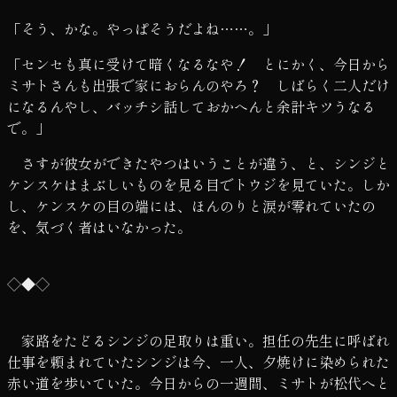
「そう、かな。やっぱそうだよね……。」
「センセも真に受けて暗くなるなや！ とにかく、今日から
ミサトさんも出張で家におらんのやろ？ しばらく二人だけ
になるんやし、バッチシ話しておかへんと余計キツうなる
で。」
さすが彼女ができたやつはいうことが違う、と、シンジと
ケンスケはまぶしいものを見る目でトウジを見ていた。しか
し、ケンスケの目の端には、ほんのりと涙が零れていたの
を、気づく者はいなかった。
◇◆◇
家路をたどるシンジの足取りは重い。担任の先生に呼ばれ
仕事を頼まれていたシンジは今、一人、夕焼けに染められた
赤い道を歩いていた。今日からの一週間、ミサトが松代へと