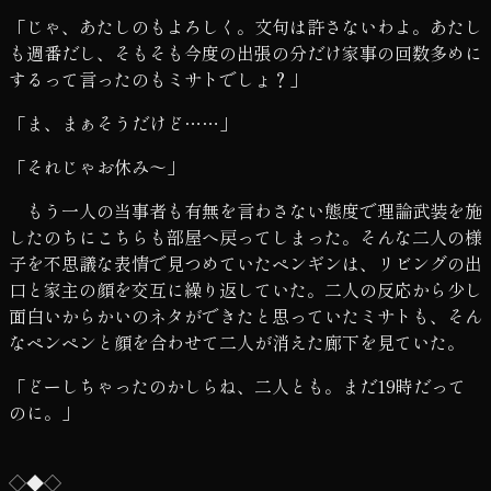
「じゃ、あたしのもよろしく。文句は許さないわよ。あたし
も週番だし、そもそも今度の出張の分だけ家事の回数多めに
するって言ったのもミサトでしょ？」
「ま、まぁそうだけど……」
「それじゃお休み～」
もう一人の当事者も有無を言わさない態度で理論武装を施
したのちにこちらも部屋へ戻ってしまった。そんな二人の様
子を不思議な表情で見つめていたペンギンは、リビングの出
口と家主の顔を交互に繰り返していた。二人の反応から少し
面白いからかいのネタができたと思っていたミサトも、そん
なペンペンと顔を合わせて二人が消えた廊下を見ていた。
「どーしちゃったのかしらね、二人とも。まだ19時だって
のに。」
◇◆◇