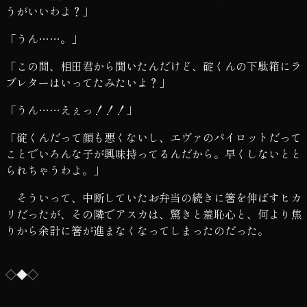
うがいいわよ？」
「うん……。」
「この間、相田君から聞いたんだけど、碇くんの下駄箱にラ
ブレターはいってたみたいよ？」
「うん……えぇっ！！！」
「碇くんだって顔も悪くないし、エヴァのパイロットだって
ことでいろんな子が興味持ってるんだから。早くしないとと
られちゃうわよ。」
そういって、中断していたお弁当の続きに箸を伸ばすヒカ
リだったが、その隣でアスカは、驚きと羞恥心と、何より焦
りから余計に箸が進まなくなってしまったのだった。
◇◆◇