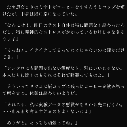
ため息交じりのミサトがコーヒーをすすろうとコップを傾
けたが、中身は既に空になっていた。
「なんにせよ、昨日のテスト自体は特に問題なく終わったん
だし、特に精神的なストレスがかかっているわけじゃなさそ
うよ？」
「まっねぇ。イライラしてるってわけじゃないのは確かだけ
どさ。」
「シンクロにも問題が出ない程度なら、別にいいじゃない。
本人たちに聞くのもそれはそれで野暮ってものよ。」
そういってリツコは紙コップに残ったコーヒーを飲み切っ
て席を立つ。休憩は終わりのようだ。
「それじゃ、私は実験データの懸賞があるから先に行くわ。
……あんまり考えすぎるのもよくないわよ」
「ありがと。そっちも頑張ってね。」