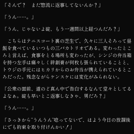
「そんで？ まだ惣流に返事してないんか？」
「うん……。」
「うん、じゃないよ碇、もう一週間以上経つんだろ？」
こちらはテニスコート裏の芝生で、久々に三人そろって昼
飯を食べているいつもの三バカトリオである。変わったとこ
ろと言えば、食事をとる場所も変わったが、シンジの弁当箱
を持つ左手は痛々しく絆創膏が何枚も張られていることと、
トウジの手元にはヒカリからのお弁当が携えられているとこ
ろだった。残念ながらケンスケには変化がみられない。
「公衆の面前、道のど真ん中で告白するなんて堂々としてる
よなぁ。碇も早いとこ返事しなきゃ、男だろ？」
「うん……。」
「さっきから”うんうん”唸ってないで、はよう今日の放課後
にでも約束を取り付けんかい！」