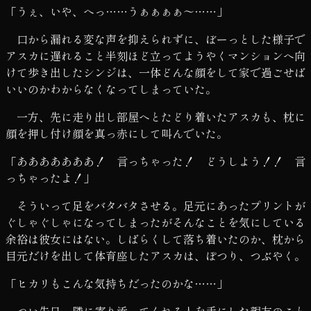
「うぇ、いや、へっ……うぁぁぁぁ～……」
口から漏れる変な声を抑えられずに、ぼーっとした様子で
アスカに遅れること半刻ほど立ってようやくマンションへ向
けて歩き出したシンジは、一体どんな顔をして家で過ごせば
いいのかわからなくなってしまっていた。
一方、先に走り出し部屋へとたどり着いたアスカも、枕に
顔を押し付け顔を真っ赤にして叫んでいた。
「あああああああ！ 言っちゃった！ どうしよう！！ 言
っちゃったよ！」
そういって足をバタバタさせる。足元にあったプリントが
ぐしゃぐしゃになってしまったがそんなことを気にしている
余裕は彼女にはない。しばらくして落ち着いたのか、枕から
目元だけを出して体育座したアスカは、ぽつり、つぶやく。
「ヒカリもこんな気持ちだったのかな……」
つい先日、隣に寄り添ってくれる人を手にした親友のこと