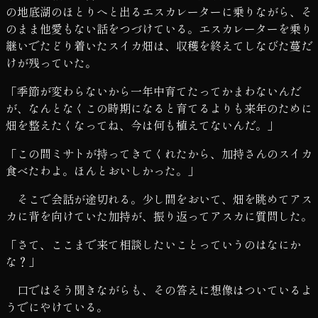
の地底湖のほとりへと出るエスカレーターに乗りながら、そ
のまま他愛もない話をつづけている。エスカレーターを乗り
継いでたどり着いたスイカ畑は、収穫を終えてしなびた蔓だ
けが残っていた。
「季節が変わらないから一年中育てたってかまわないんだ
が、なんとなくこの時期になると育てるよりも来年のために
畑を整えたくなってね、今は何も植えてないんだ。」
「この間ミサトが持ってきてくれたから、加持さんのスイカ
食べたわよ。ほんとおいしかった。」
そこで会話が途切れる。少し間をおいて、畑を眺めてアス
カに背を向けていた加持が、振り返ってアスカに質問した。
「さて、ここまで来て相談したいことっていうのはなにか
な？」
口ではそう聞きながらも、その答えに想像はついているよ
うでにやけている。