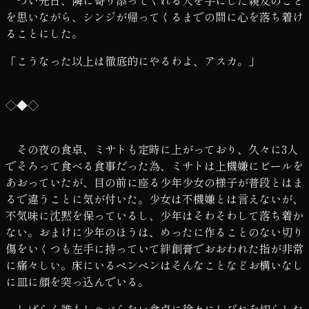
を思いながら、シンジが帰ってくるまでの間に心を落ち着け
ることにした。
「こうなった以上は徹底的にやるわよ、アスカ。」
◇◆◇
その夜の食卓、ミサトも定時に上がっており、久々に3人
でそろって食べる食事だった為、ミサトは上機嫌にビールを
あおっていたが、目の前に座る少年少女の様子が普段とはま
るで違うことに気が付いた。少女は不機嫌とは言えないが、
不気味に沈黙を保っているし、少年はそわそわして落ち着か
ない。おまけに少年のほうは、めったに作ることのない切り
傷をいくつも左手に持っていて絆創膏でおおわれた指が非常
に痛々しい。床にいるペンペンはそんなことなどお構いなし
に皿に顔を突っ込んでいる。
しばらく誰もしゃべらない食卓に徐々にしびれを切らした