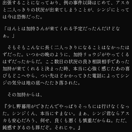
出張することになっており、例の事件以降はじめて、アスカ
と二人っきりの状況が出来てしまうことが、シンジにとって
は今は恐怖だった。
「ほんとは加持さんが来てくれる予定だったんだけどな
ぁ。」
そもそもこんなに長く二人っきりになることはなかったは
ずだった。いつかの晩のように、加持リョウジがやってくる
はずだったからだ。ここ数日の状況の良き相談相手であった
加持が来てくれると決まった時、本当に心強く感じたあの喜
びもどこへやら、つい先ほどかかってきた電話によってシン
ジの気分は地の底へたたき落された。
その加持からは、
『少し野暮用ができたんでやっぱりそっちには行けなくなっ
た。シンジくん、本当にすまない。まぁ、シンジ君ならアス
カも安心だろう、何せ、良くも悪くも慎重だからね。ただ、
鈍感すぎるのも罪だぞ。それじゃ。』