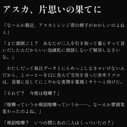
アスカ、片思いの果てに
「な～んか最近、アスカとシンジ君の様子がおかしいのよね
ぇ」
「また面倒ごと？ あなたが二人を引き取って暮らすって言
いだしたんだからいい加減私に相談しないで解決しなさい
な。」
わたしだって毎日データとにらめっこしなきゃいけないん
だから、とコーヒーを口に含んで文句を言った赤木リツコ
は、言葉に反してにこやかな表情を葛城ミサトへと向けた。
「それで？ 今度は喧嘩？」
「喧嘩っていうか痴話喧嘩っていうか……。なーんか雰囲気
変わったのよね。」
「痴話喧嘩？ いつの間にあの二人はくっついたの？」