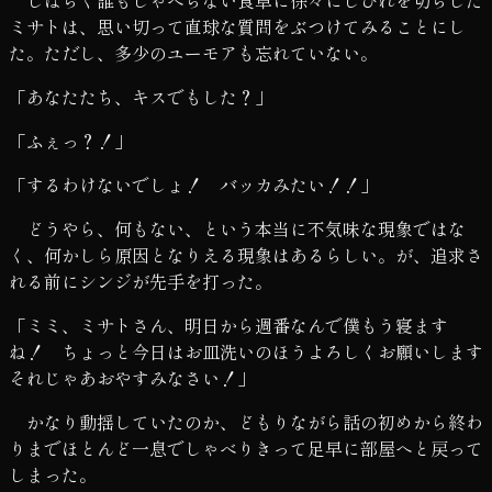
ミサトは、思い切って直球な質問をぶつけてみることにし
た。ただし、多少のユーモアも忘れていない。
「あなたたち、キスでもした？」
「ふぇっ？！」
「するわけないでしょ！ バッカみたい！！」
どうやら、何もない、という本当に不気味な現象ではな
く、何かしら原因となりえる現象はあるらしい。が、追求さ
れる前にシンジが先手を打った。
「ミミ、ミサトさん、明日から週番なんで僕もう寝ます
ね！ ちょっと今日はお皿洗いのほうよろしくお願いします
それじゃあおやすみなさい！」
かなり動揺していたのか、どもりながら話の初めから終わ
りまでほとんど一息でしゃべりきって足早に部屋へと戻って
しまった。