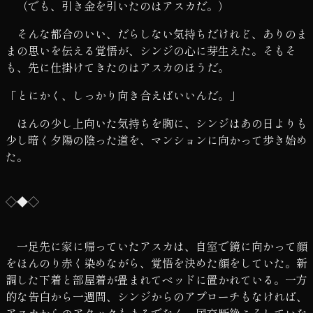
（でも、引き金を引いたのはアスカだ。）
そんな都合のいい、だらしない気持ちだけれど、ありのま
まの思いを伝える覚悟が、シンジの心に芽生えた。そもそ
も、先に仕掛けてきたのはアスカのほうだ。
「とにかく、しっかり向き合えばいいんだ。」
ほんの少し上向いた気持ちを胸に、シンジはあの日よりも
少し暗く夕陽の陰った道を、マンションに向かって歩き始め
た。
◇◆◇
一足先に家に帰っていたアスカは、自室で鏡に向かって顔
をほんのり赤く染めながら、覚悟を決めた顔をしていた。新
調した下着と部屋着が畳まれてベッドに置かれている。一方
的な告白から一週間、シンジからのアプローチもなければ、
アスカからのアタックもまるでなく、国交断絶こそしていな