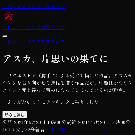
メインコンテンツにスキップ
小説
シリーズ
タグ
検索
リンク
小説
シリーズ
タグ
検索
リンク
アスカ、片思いの果てに
リクエストを（勝手に）引き受けて描いた作品。アスカが
シンジを振り向かせる過程を描く作品だが、中盤はかなりリ
クエスト元と違って苦めになってしまっているのが難点。
ありがたいことにランキングに乗りました...
続きを読む
公開:
2021年6月20日 10時00分
更新:
2021年6月20日 10時00分
19,115
文字
32
分
著者:
二日ゆに