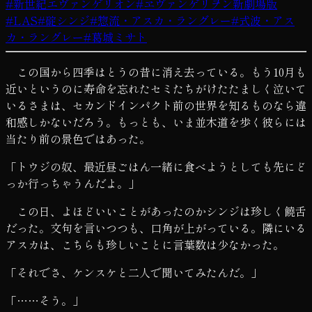
#
新世紀エヴァンゲリオン
#
ヱヴァンゲリヲン新劇場版
#
LAS
#
碇シンジ
#
惣流・アスカ・ラングレー
#
式波・アス
カ・ラングレー
#
葛城ミサト
この国から四季はとうの昔に消え去っている。もう10月も
近いというのに寿命を忘れたセミたちがけたたましく泣いて
いるさまは、セカンドインパクト前の世界を知るものなら違
和感しかないだろう。もっとも、いま並木道を歩く彼らには
当たり前の景色ではあった。
「トウジの奴、最近昼ごはん一緒に食べようとしても先にど
っか行っちゃうんだよ。」
この日、よほどいいことがあったのかシンジは珍しく饒舌
だった。文句を言いつつも、口角が上がっている。隣にいる
アスカは、こちらも珍しいことに言葉数は少なかった。
「それでさ、ケンスケと二人で聞いてみたんだ。」
「……そう。」