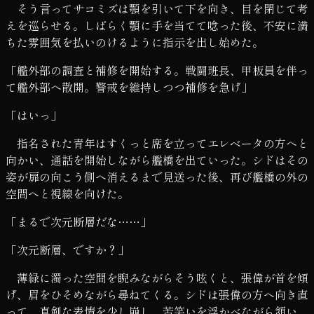
そう言ってサコミズは顎を引いて下を向き、目を閉じて考
えを巡らせる。しばらく顎に手を当てて唸った後、不安に満
ちた雰囲気を払いのけるように指示を出し始めた。
「艦外部の調査と補修を開始する。戦闘班長、甲板員を伴っ
て艦外部へ散開。警戒を維持しつつ補修を急げ」
「はいっ」
指名された青年はすくっと席を立ってエレベータの方へと
向かい、通話を開始しながら艦橋を出ていった。シドはその
姿が扉の向こう側へ消えるまで見送った後、再び艦橋の外の
空間へと視線を向けた。
「まるで次元断層だな……」
「次元断層、ですか？」
薄緑に濁った空間を睨みながらそう呟くと、張偉が首を傾
げ、眉をひそめながら尋ねてくる。シドは張偉の方へ向き直
って、真剣な表情を少し崩し、苦笑いを浮かべながら頷い