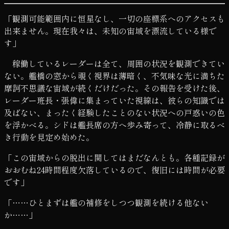
「観測可能範囲内に恒星なし、一切の座標系へのアクセスも
出来ません。現在我々は、未知の宙域を漂流している様で
す」
稼働しているレーダーは全て、周囲の状況を観測できてい
ない。艦橋の窓から覗く視界は薄暗く、不気味な光に満ちた
摩訶不思議な宙域が続くだけだった。その報告を受けた後、
レーダー班長・張偉に集まっていた視線は、彼らの知識では
及ばない、まったく経験したことのない状況への戸惑いの色
を浮かべる。シドは艦長席の方へ歩み寄って、冷静に取るべ
き行動を見定め始めた。
「この宙域からの脱出に関してはまだなんとも。各種記録が
おおむね24時間程度欠落しているので、復旧には時間が必要
です」
「……ひとまずは艦の補修をしつつ観測を続ける他ない
か……」