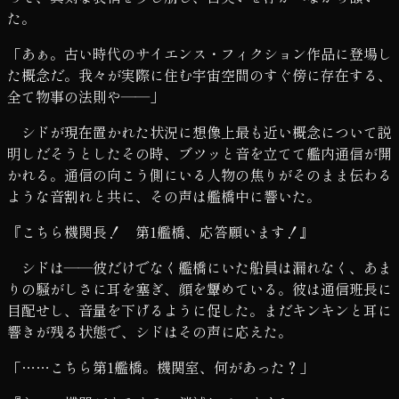
た。
「あぁ。古い時代のサイエンス・フィクション作品に登場し
た概念だ。我々が実際に住む宇宙空間のすぐ傍に存在する、
全て物事の法則や――」
シドが現在置かれた状況に想像上最も近い概念について説
明しだそうとしたその時、ブツッと音を立てて艦内通信が開
かれる。通信の向こう側にいる人物の焦りがそのまま伝わる
ような音割れと共に、その声は艦橋中に響いた。
『こちら機関長！ 第1艦橋、応答願います！』
シドは――彼だけでなく艦橋にいた船員は漏れなく、あま
りの騒がしさに耳を塞ぎ、顔を顰めている。彼は通信班長に
目配せし、音量を下げるように促した。まだキンキンと耳に
響きが残る状態で、シドはその声に応えた。
「……こちら第1艦橋。機関室、何があった？」