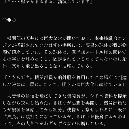
『き……機関がまるまる、消滅しています』
◇◆◇
機関部の天井には巨大な穴が開いており、本来核融合エン
ジンが搭載されていたはずの場所には、漆黒の球体が我が物
顔で鎮座していた。その球体は、直径10メートル程の巨体で
その空間を埋め尽くし、固定されているわけでもないのに船
体に穴から飛び出ることなく居座っている。
『こちらです。機関部員が船外服を着用してこの場所に到達
した時には、既に。加えて、明らかに巨大化し続けている』
大音量の通信を飛ばしてきた機関長が、シドへ資料を提示
しながら説明し始めた。きぼうが活動を再開し、機関部員た
ちが観測を開始してから30分。映像から察せられるに、既に
〝成長〟は頭打ちになっているが、きぼうを侵食するかのよ
うに、その大きさをわずかずつながら増している。