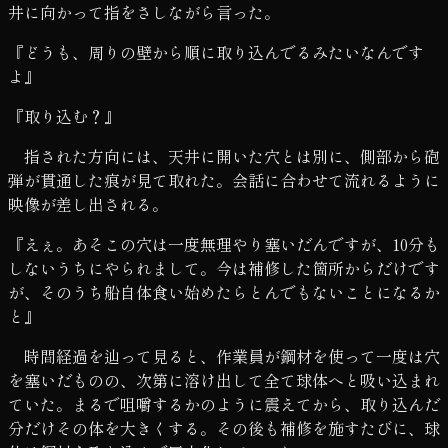
井に向かって指をさしながら言った。
『どうも、周りの壁から順に取り込んでるみたいなんです
よ』
『取り込む？』
指された方向には、天井に開いた穴とは別に、側部から砲
弾が貫通した痕が見て取れた。会話に合わせて流れるように
映像が差し出される。
『えぇ。あそこの穴は一度無理やり塞いだんですが、10分も
しないうちにやられまして。今は補修した箇所からだけです
が、そのうち船自体食い始めたらとんでもないことになるか
と』
時間経過を辿って見ると、作業員が鋼材を使って一度は穴
を塞いだものの、次第に溶け出して全て球体へと吸い込まれ
ていた。まるで咀嚼するかのように震えてから、取り込んだ
分だけその体を大きくする。その後も補修を施すたびに、球