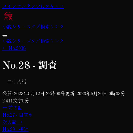
メインコンテンツにスキップ
小説
シリーズ
タグ
検索
リンク
小説
シリーズ
タグ
検索
リンク
←
No.2038
No.28 - 調査
二十八話
公開:
2023年5月12日 22時00分
更新:
2023年5月20日 0時33分
2,411
文字
5
分
← 前の話
No.27 - 目覚め
次の話 →
No.29 - 接近