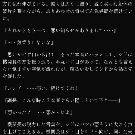
方に乱れ伸びている。彼らは辺りに漂う、鋭く尖った船体の
破片を避けながら、ありあわせの資材で応急処置を続けてい
た。
『それからもう一つ、悪い知らせがありまして……』
『……気乗りしないな』
思いがけず口から出てしまった本音にハッとして、シドは
機関長の方を振り返る。お互いに目があって、なんとも言え
ない気まずい空気が流れたが、咳払いをしてシドから話の先
を促した。
『ンン！ ……悪い、続けてくれ』
『副長、こんな時こそ本音ぐらい隠しといて下さ――』
『悪かった！ ……悪かったよ』
機関長の脱力した言葉を、シドはバツが悪そうに大きく声
を上げてさえぎる。機関長はジト目をシドへ向け、開いた天