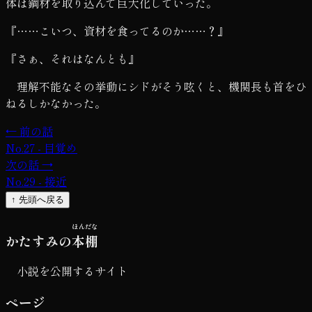
体は鋼材を取り込んで巨大化していった。
『……こいつ、資材を食ってるのか……？』
『さぁ、それはなんとも』
理解不能なその挙動にシドがそう呟くと、機関長も首をひ
ねるしかなかった。
← 前の話
No.27 - 目覚め
次の話 →
No.29 - 接近
↑ 先頭へ戻る
ほんだな
かたすみの
本棚
小説を公開するサイト
ページ