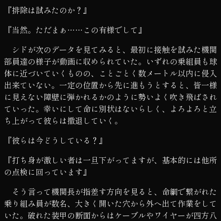
『排除は試みたのか？』
『当然。ただまぁ……この有様でして』
シドが次のデータを見てみると、最初に接触を試みた機関
部員達の様子が動画に収められていた。いずれの乗組員も球
体に近づいていくものの、ことごとく数メートル以内に侵入
出来ていない。一定の位置から先に進もうとすると、皆一様
に見えない障壁に弾かれるかのように勢いよく吹き飛ばされ
ていった。幸いにして命に別状はないらしく、よろよろと立
ち上がって彼らは撤退していく。
『彼らは今どうしている？』
『打ち身が激しい者は一旦下がってますが、基本的には他所
の点検に回っています』
そう言って機関長が指差す方向を見ると、命綱で繋がれた
乗り組み員が数名、大きく開いた穴から外へ出て作業をして
いた。破れた装甲の断面からはケーブルやワイヤーが四方八