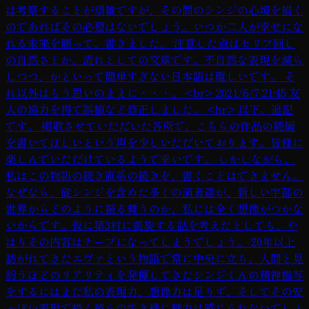
は考察することが煩雑ですが、その間のシンジの心境を描く
のであればその必要はないでしょう。いつか二人が幸せにな
れる未来を願って、書きました。 注意した点はセリフ回し
の自然さとか、流れとしての文章です。不自然な表現を減ら
しつつ、かといって簡単すぎない日本語は難しいです。 そ
れ以外はもう思いのままに・・・。 <br> 2021/6/7 21:45 友
人の協力を得て誤植など修正しました。 <hr> 以下、追記
です。 掲載させていただいた各所で、こちらの作品の続編
を書いてほしいという声を少しいただいております。皆様に
楽しんでいただけているようで幸いです。 しかしながら、
私はこの物語の続き直系の続きを、書くことはできません。
なぜなら、碇シンジを含めた多くの演者達が、新しい宇部の
世界からどのように振る舞うのか、私には全く想像がつかな
いからです。仮に第3村に凱旋する話を考えたとしても、や
はりその内容はチープになってしまうでしょう。 20年以上
紡がれてきたエヴァという物語で常に中央に立ち、人間と見
紛うほどのリアリティを発揮してきたシンジくんの精神描写
をするにはまだ私の表現力、想像力は足りず、そしてその安
っぽい表現で描く彼らの生き様に魅力は感じられないでしょ