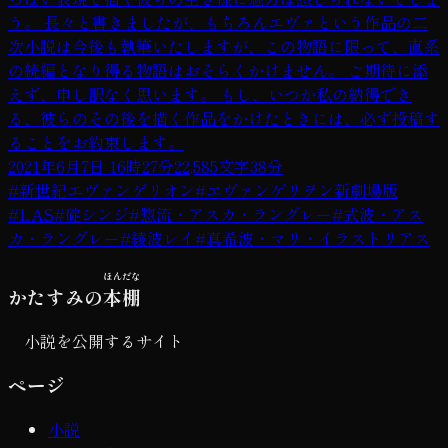
う。 長々と書きましたが、もちろんエヴァという作品の二
次小説は今後も執筆いたしますが、この物語に限って、直系
の続編となり得る物語はおそらくかけません。 ご期待に添
えず、申し訳なく思います。 もし、いつか私の納得でき
る、彼らのその後を描く作品をかけたときには、必ず投稿す
ることをお約束します。
2021年6月7日 16時27分
22,585文字
38分
#
新世紀エヴァンゲリオン
#
ヱヴァンゲリヲン新劇場版
#
LAS
#
碇シンジ
#
惣流・アスカ・ラングレー
#
式波・アス
カ・ラングレー
#
綾波レイ
#
真希波・マリ・イラストリアス
ほんだな
かたすみの
本棚
小説を公開するサイト
ページ
小説