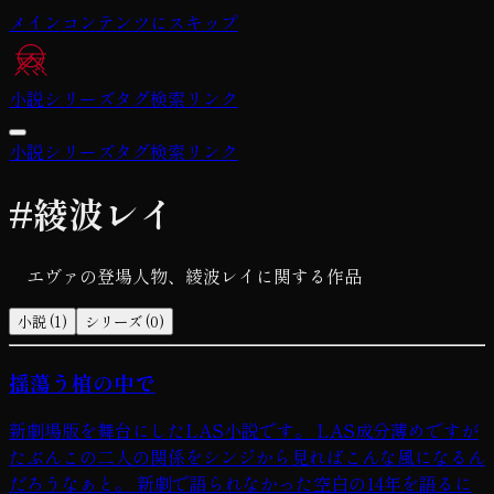
メインコンテンツにスキップ
小説
シリーズ
タグ
検索
リンク
小説
シリーズ
タグ
検索
リンク
#
綾波レイ
エヴァの登場人物、綾波レイに関する作品
小説 (1)
シリーズ (0)
揺蕩う棺の中で
新劇場版を舞台にしたLAS小説です。 LAS成分薄めですが
たぶんこの二人の関係をシンジから見ればこんな風になるん
だろうなぁと。 新劇で語られなかった空白の14年を語るに